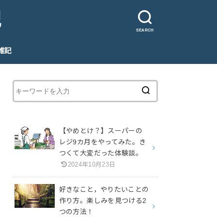
記
SEARCH
雑記
No-ad
雑記すべて
【やめとけ？】スーパーの
レジ9カ月をやってみた。き
つくて大変だった体験談。
2024年10月23日
好きなこと，やりたいことの
作り方。楽しみを見つける2
つの方法！